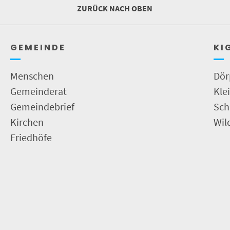
ZURÜCK NACH OBEN
G E M E I N D E
K I 
Menschen
Dö
Gemeinderat
Kle
Gemeindebrief
Sch
Kirchen
Wil
Friedhöfe