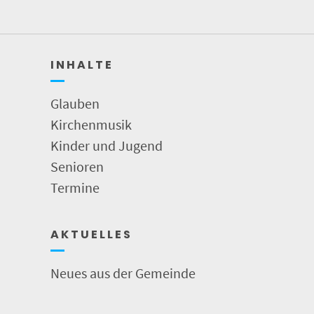
I N H A L T E
Glauben
Kirchenmusik
Kinder und Jugend
Senioren
Termine
A K T U E L L E S
Neues aus der Gemeinde