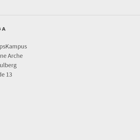
G A
rpsKampus
ine Arche
ulberg
de 13