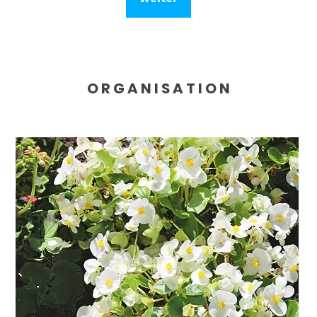
O R G A N I S A T I O N