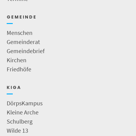
G E M E I N D E
Menschen
Gemeinderat
Gemeindebrief
Kirchen
Friedhöfe
K I G A
DörpsKampus
Kleine Arche
Schulberg
Wilde 13