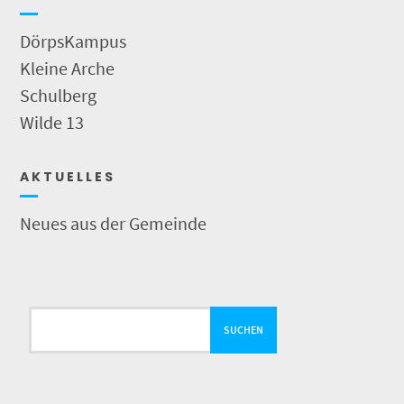
DörpsKampus
Kleine Arche
Schulberg
Wilde 13
A K T U E L L E S
Neues aus der Gemeinde
Suchen
SUCHEN