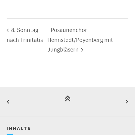
8. Sonntag
Posaunenchor
nach Trinitatis
Hennstedt/Poyenberg mit
Jungbläsern
I N H A L T E