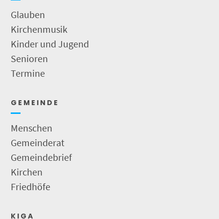
Glauben
Kirchenmusik
Kinder und Jugend
Senioren
Termine
G E M E I N D E
Menschen
Gemeinderat
Gemeindebrief
Kirchen
Friedhöfe
K I G A