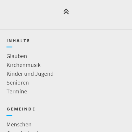
I N H A L T E
Glauben
Kirchenmusik
Kinder und Jugend
Senioren
Termine
G E M E I N D E
Menschen