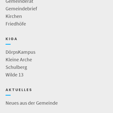
Gemeinderat
Gemeindebrief
Kirchen
Friedhöfe
K I G A
DörpsKampus
Kleine Arche
Schulberg
Wilde 13
A K T U E L L E S
Neues aus der Gemeinde