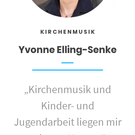
K I R C H E N M U S I K
Yvonne Elling-Senke
„Kirchenmusik und
Kinder- und
Jugendarbeit liegen mir