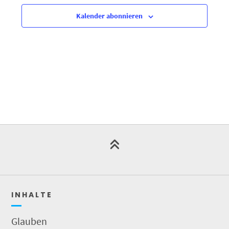
Kalender abonnieren
I N H A L T E
Glauben