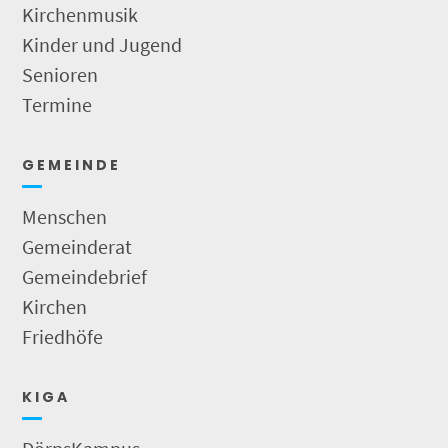
Kirchenmusik
Kinder und Jugend
Senioren
Termine
G E M E I N D E
Menschen
Gemeinderat
Gemeindebrief
Kirchen
Friedhöfe
K I G A