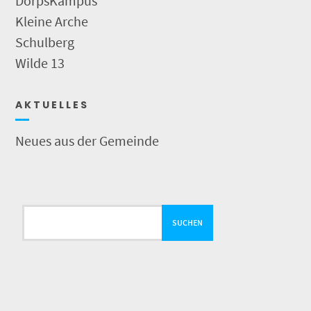
DörpsKampus
Kleine Arche
Schulberg
Wilde 13
A K T U E L L E S
Neues aus der Gemeinde
Suchen
SUCHEN